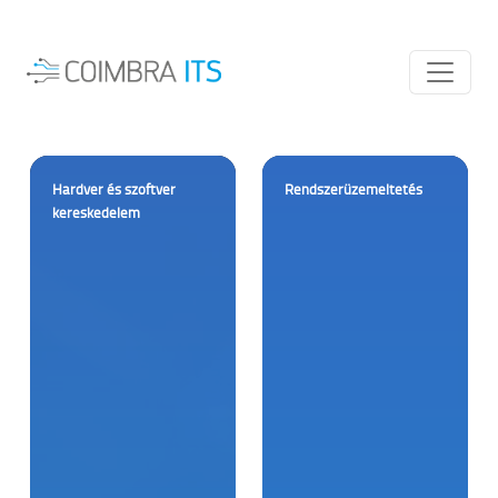
Kezdőlap
IT kereskedelem
Hardver és szoftver
Rendszerüzemeltetés
kereskedelem
Rendszerüzemeltetés
Távoli karbantartás
Domain regisztráció
Webtárhely
Weboldal készítés
Online ügyintézés