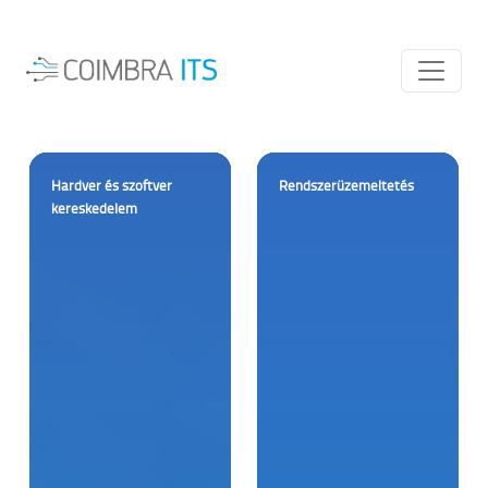
Kezdőlap
IT kereskedelem
Hardver és szoftver
Rendszerüzemeltetés
kereskedelem
Rendszerüzemeltetés
Távoli karbantartás
Domain regisztráció
Webtárhely
Weboldal készítés
Online ügyintézés